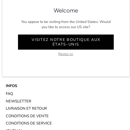
★★★★★ 4.8/5 étoiles sur
trustpilot.
Welcome
You appear to be visiting from the United States. Would
you like to access our US site?
CONTACT
VISITEZ NOTRE BOUTIQUE AUX
ÉTATS-UNIS
COMPTE
SERVICE CLIENT
Restez ici
WHATSAPP
RENDEZ-VOUS AU STUDIO
INFOS
FAQ
NEWSLETTER
LIVRAISON ET RETOUR
CONDITIONS DE VENTE
CONDITIONS DE SERVICE