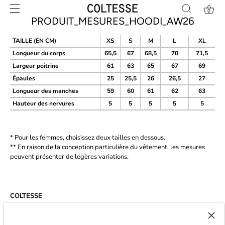
Skip
0
to
PRODUIT_MESURES_HOODI_AW26
content
TAILLE (EN CM)
XS
S
M
L
XL
Longueur du corps
65,5
67
68,5
70
71,5
Largeur poitrine
61
63
65
67
69
Épaules
25
25,5
26
26,5
27
Longueur des manches
59
60
61
62
63
Hauteur des nervures
5
5
5
5
5
* Pour les femmes, choisissez deux tailles en dessous.
** En raison de la conception particulière du vêtement, les mesures
peuvent présenter de légères variations.
COLTESSE
Depuis 2014, Coltesse est un studio agile et indépendant qui
développe un vestiaire masculin intemporel et éco-conscient à Paris.