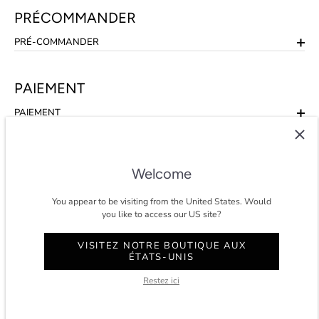
PRÉCOMMANDER
PRÉ-COMMANDER
PAIEMENT
PAIEMENT
COMPTE
Welcome
COMPTE
You appear to be visiting from the United States. Would
you like to access our US site?
VISITEZ NOTRE BOUTIQUE AUX
COLTESSE
ÉTATS-UNIS
Depuis 2014, Coltesse est un studio agile et indépendant qui
Restez ici
développe un vestiaire masculin intemporel et éco-conscient à Paris.
★★★★★ 4.8/5 étoiles sur
trustpilot.