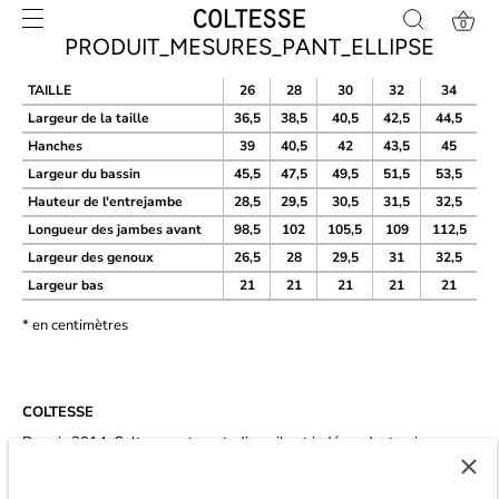
Skip
0
to
PRODUIT_MESURES_PANT_ELLIPSE
content
TAILLE
26
28
30
32
34
Largeur de la taille
36,5
38,5
40,5
42,5
44,5
Hanches
39
40,5
42
43,5
45
Largeur du bassin
45,5
47,5
49,5
51,5
53,5
Hauteur de l'entrejambe
28,5
29,5
30,5
31,5
32,5
Longueur des jambes avant
98,5
102
105,5
109
112,5
Largeur des genoux
26,5
28
29,5
31
32,5
Largeur bas
21
21
21
21
21
* en centimètres
COLTESSE
Depuis 2014, Coltesse est un studio agile et indépendant qui
développe un vestiaire masculin intemporel et éco-conscient à Paris.