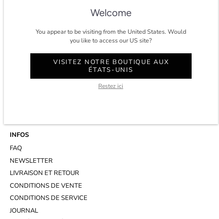
★★★★★ 4.8/5 étoiles sur
trustpilot.
Welcome
You appear to be visiting from the United States. Would
you like to access our US site?
CONTACT
VISITEZ NOTRE BOUTIQUE AUX
COMPTE
ÉTATS-UNIS
SERVICE CLIENT
Restez ici
WHATSAPP
RENDEZ-VOUS AU STUDIO
INFOS
FAQ
NEWSLETTER
LIVRAISON ET RETOUR
CONDITIONS DE VENTE
CONDITIONS DE SERVICE
JOURNAL