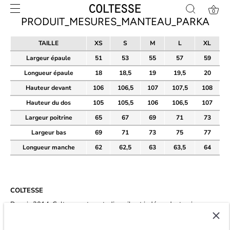
Skip
0
to
PRODUIT_MESURES_MANTEAU_PARKA
content
TAILLE
XS
S
M
L
XL
Largeur épaule
51
53
55
57
59
Longueur épaule
18
18,5
19
19,5
20
Hauteur devant
106
106,5
107
107,5
108
Hauteur du dos
105
105,5
106
106,5
107
Largeur poitrine
65
67
69
71
73
Largeur bas
69
71
73
75
77
Longueur manche
62
62,5
63
63,5
64
COLTESSE
Depuis 2014, Coltesse est un studio agile et indépendant qui
développe un vestiaire masculin intemporel et éco-conscient à Paris.