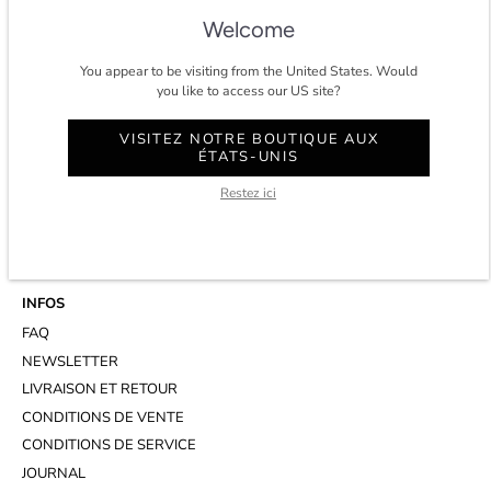
★★★★★ 4.8/5 étoiles sur
trustpilot.
Welcome
You appear to be visiting from the United States. Would
you like to access our US site?
CONTACT
VISITEZ NOTRE BOUTIQUE AUX
COMPTE
ÉTATS-UNIS
SERVICE CLIENT
Restez ici
WHATSAPP
RENDEZ-VOUS AU STUDIO
INFOS
FAQ
NEWSLETTER
LIVRAISON ET RETOUR
CONDITIONS DE VENTE
CONDITIONS DE SERVICE
JOURNAL