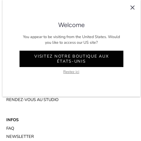
COLTESSE
Depuis 2014, Coltesse est un studio agile et indépendant qui
développe un vestiaire masculin intemporel et éco-conscient à Paris.
Welcome
★★★★★ 4.8/5 étoiles sur
trustpilot.
You appear to be visiting from the United States. Would
you like to access our US site?
VISITEZ NOTRE BOUTIQUE AUX
ÉTATS-UNIS
CONTACT
Restez ici
COMPTE
SERVICE CLIENT
WHATSAPP
RENDEZ-VOUS AU STUDIO
INFOS
FAQ
NEWSLETTER