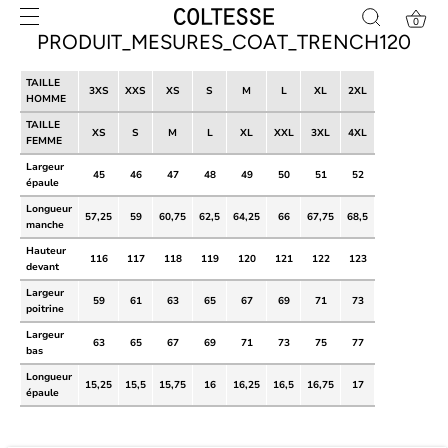
Skip
0
to
PRODUIT_MESURES_COAT_TRENCH120
content
TAILLE
3XS
XXS
XS
S
M
L
XL
2XL
HOMME
TAILLE
XS
S
M
L
XL
XXL
3XL
4XL
FEMME
Largeur
45
46
47
48
49
50
51
52
épaule
Longueur
57,25
59
60,75
62,5
64,25
66
67,75
68,5
manche
Hauteur
116
117
118
119
120
121
122
123
devant
Largeur
59
61
63
65
67
69
71
73
poitrine
Largeur
63
65
67
69
71
73
75
77
bas
Longueur
15,25
15,5
15,75
16
16,25
16,5
16,75
17
épaule