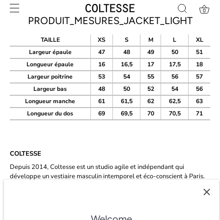
Skip
0
to
PRODUIT_MESURES_JACKET_LIGHT
content
TAILLE
XS
S
M
L
XL
Largeur épaule
47
48
49
50
51
Longueur épaule
16
16,5
17
17,5
18
Largeur poitrine
53
54
55
56
57
Largeur bas
48
50
52
54
56
Longueur manche
61
61,5
62
62,5
63
Longueur du dos
69
69,5
70
70,5
71
COLTESSE
Depuis 2014, Coltesse est un studio agile et indépendant qui
développe un vestiaire masculin intemporel et éco-conscient à Paris.
★★★★★ 4.8/5 étoiles sur
trustpilot.
Welcome