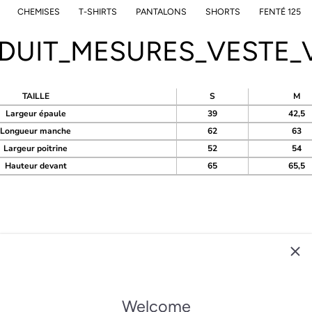
CHEMISES
T-SHIRTS
PANTALONS
SHORTS
FENTÉ 125
DUIT_MESURES_VESTE_
TAILLE
S
M
Largeur épaule
39
42,5
Longueur manche
62
63
Largeur poitrine
52
54
Hauteur devant
65
65,5
CONTACT
Welcome