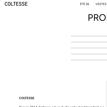
Skip
ÉTÉ 26
VESTES
to
content
PRO
COLTESSE