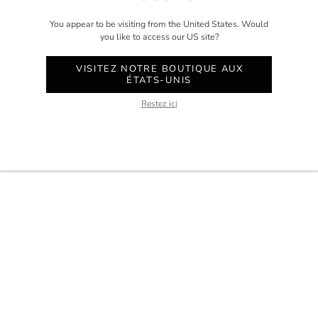
COMPTE
aris.
SERVICE CLIENT
You appear to be visiting from the United States. Would
WHATSAPP
you like to access our US site?
RENDEZ-VOUS AU STUDIO
VISITEZ NOTRE BOUTIQUE AUX
ÉTATS-UNIS
Restez ici