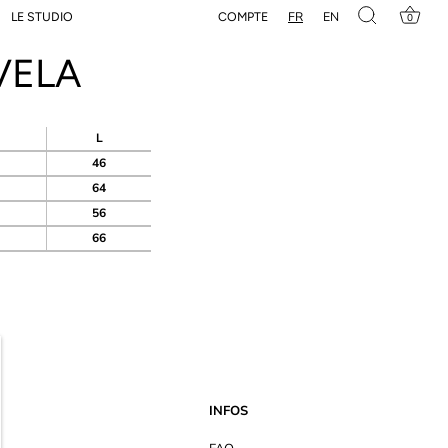
FR
EN
COMPTE
LE STUDIO
0
VELA
L
46
64
56
66
INFOS