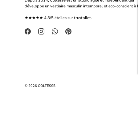
Depuis 2014, Coltesse est un studio agile et indépendant qui
développe un vestiaire masculin intemporel et éco-conscient à P
★★★★★ 4.8/5 étoiles sur
trustpilot.
© 2026
COLTESSE
.