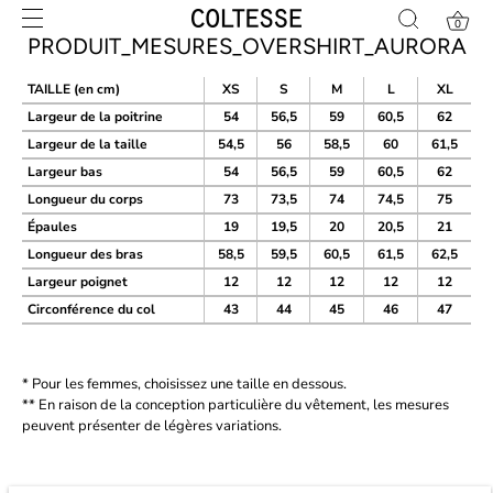
Skip
0
to
PRODUIT_MESURES_OVERSHIRT_AURORA
content
TAILLE (en cm)
XS
S
M
L
XL
Largeur de la poitrine
54
56,5
59
60,5
62
Largeur de la taille
54,5
56
58,5
60
61,5
Largeur bas
54
56,5
59
60,5
62
Longueur du corps
73
73,5
74
74,5
75
Épaules
19
19,5
20
20,5
21
Longueur des bras
58,5
59,5
60,5
61,5
62,5
Largeur poignet
12
12
12
12
12
Circonférence du col
43
44
45
46
47
* Pour les femmes, choisissez une taille en dessous.
** En raison de la conception particulière du vêtement, les mesures
peuvent présenter de légères variations.