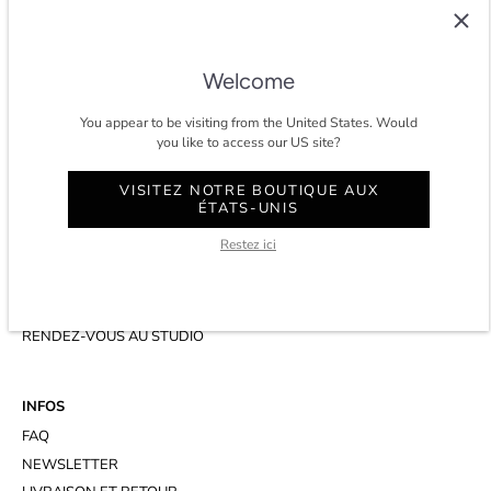
COLTESSE
Depuis 2014, Coltesse est un studio agile et indépendant qui
développe un vestiaire masculin intemporel et éco-conscient à Paris.
Welcome
★★★★★ 4.8/5 étoiles sur
trustpilot.
You appear to be visiting from the United States. Would
you like to access our US site?
VISITEZ NOTRE BOUTIQUE AUX
ÉTATS-UNIS
CONTACT
Restez ici
COMPTE
SERVICE CLIENT
WHATSAPP
RENDEZ-VOUS AU STUDIO
INFOS
FAQ
NEWSLETTER