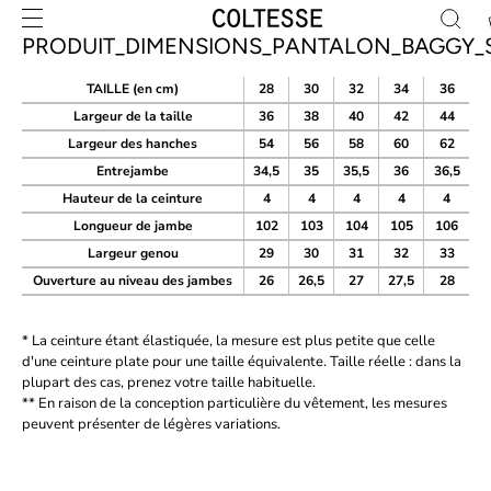
Skip
to
PRODUIT_DIMENSIONS_PANTALON_BAGGY_
content
TAILLE (en cm)
28
30
32
34
36
Largeur de la taille
36
38
40
42
44
Largeur des hanches
54
56
58
60
62
Entrejambe
34,5
35
35,5
36
36,5
Hauteur de la ceinture
4
4
4
4
4
Longueur de jambe
102
103
104
105
106
Largeur genou
29
30
31
32
33
Ouverture au niveau des jambes
26
26,5
27
27,5
28
* La ceinture étant élastiquée, la mesure est plus petite que celle
d'une ceinture plate pour une taille équivalente. Taille réelle : dans la
plupart des cas, prenez votre taille habituelle.
** En raison de la conception particulière du vêtement, les mesures
peuvent présenter de légères variations.