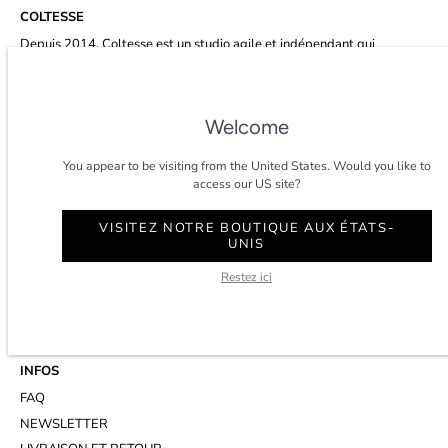
COLTESSE
Depuis 2014, Coltesse est un studio agile et indépendant qui
développe un vestiaire masculin intemporel et éco-conscient à Paris.
★★★★★ 4.8/5 étoiles sur
trustpilot.
Welcome
You appear to be visiting from the United States. Would you like to
access our US site?
CONTACT
VISITEZ NOTRE BOUTIQUE AUX ÉTATS-
COMPTE
UNIS
SERVICE CLIENT
Restez ici
WHATSAPP
RENDEZ-VOUS AU STUDIO
INFOS
FAQ
NEWSLETTER