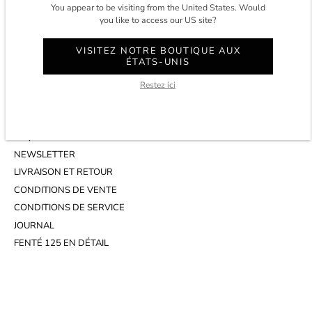
CONTACT
You appear to be visiting from the United States. Would
COMPTE
you like to access our US site?
SERVICE CLIENT
VISITEZ NOTRE BOUTIQUE AUX
WHATSAPP
ÉTATS-UNIS
RENDEZ-VOUS AU STUDIO
Restez ici
INFOS
FAQ
NEWSLETTER
LIVRAISON ET RETOUR
CONDITIONS DE VENTE
CONDITIONS DE SERVICE
JOURNAL
FENTÉ 125 EN DÉTAIL