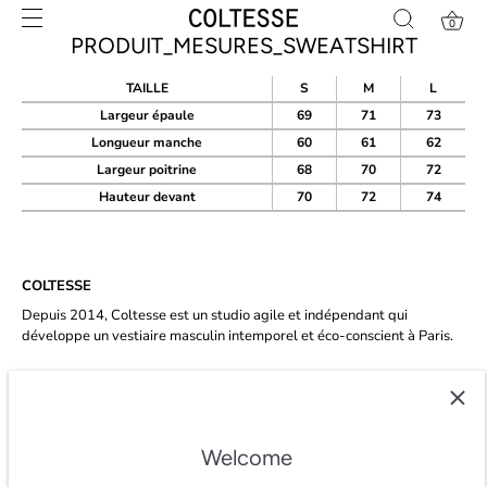
Skip
0
to
PRODUIT_MESURES_SWEATSHIRT
content
TAILLE
S
M
L
Largeur épaule
69
71
73
Longueur manche
60
61
62
Largeur poitrine
68
70
72
Hauteur devant
70
72
74
COLTESSE
Depuis 2014, Coltesse est un studio agile et indépendant qui
développe un vestiaire masculin intemporel et éco-conscient à Paris.
★★★★★ 4.8/5 étoiles sur
trustpilot.
Welcome