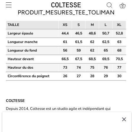
Skip
0
to
PRODUIT_MESURES_TEE_TOLIMAN
content
TAILLE
XS
S
M
L
XL
Largeur épaule
44,4
46,5
48,6
50,7
52,8
Longueur manche
61
61,5
62
62,5
63
Longueur du fond
56
59
62
65
68
Hauteur devant
66,5
67,5
68,5
69,5
70,5
Hauteur du dos
73
74
75
76
77
Circonférence du poignet
26
27
28
29
30
COLTESSE
Depuis 2014, Coltesse est un studio agile et indépendant qui
développe un vestiaire masculin intemporel et éco-conscient à Paris.
★★★★★ 4.8/5 étoiles sur
trustpilot.