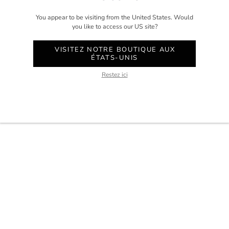
CONTACT
You appear to be visiting from the United States. Would
you like to access our US site?
COMPTE
aris.
VISITEZ NOTRE BOUTIQUE AUX
SERVICE CLIENT
ÉTATS-UNIS
WHATSAPP
Restez ici
RENDEZ-VOUS AU STUDIO