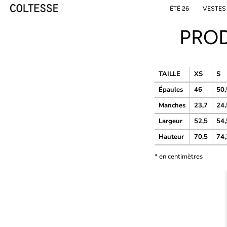
Skip
ÉTÉ 26
VESTES
to
content
PROD
TAILLE
XS
S
Épaules
46
50,
Manches
23,7
24,
Largeur
52,5
54,
Hauteur
70,5
74,
* en centimètres