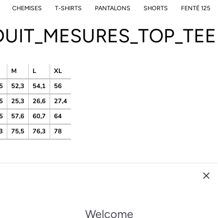
CHEMISES
T-SHIRTS
PANTALONS
SHORTS
FENTÉ 125
UIT_MESURES_TOP_TEE
M
L
XL
5
52,3
54,1
56
5
25,3
26,6
27,4
5
57,6
60,7
64
3
75,5
76,3
78
Welcome