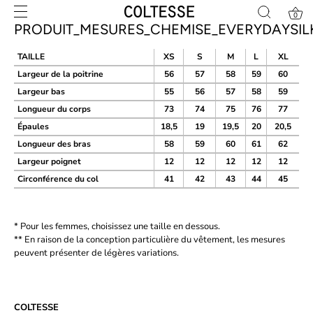
Skip
0
to
PRODUIT_MESURES_CHEMISE_EVERYDAYSIL
content
TAILLE
XS
S
M
L
XL
Largeur de la poitrine
56
57
58
59
60
Largeur bas
55
56
57
58
59
Longueur du corps
73
74
75
76
77
Épaules
18,5
19
19,5
20
20,5
Longueur des bras
58
59
60
61
62
Largeur poignet
12
12
12
12
12
Circonférence du col
41
42
43
44
45
* Pour les femmes, choisissez une taille en dessous.
** En raison de la conception particulière du vêtement, les mesures
peuvent présenter de légères variations.
COLTESSE