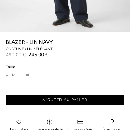
BLAZER - LIN NAVY
COSTUME / LIN / ÉLÉGANT
490.00 €
245.00 €
Taille
S
M
L
XL
AJOUTER AU PANIER
Fabriqué en
Livraison gratuite
3 fois sans frais
Échange ou