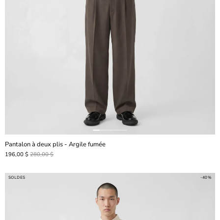
Pantalon à deux plis - Argile fumée
196,00 $
280,00 $
SOLDES
-40%