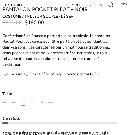
FR
EN
COMPTE
LE STUDIO
0
PANTALON POCKET PLEAT - NOIR
COSTUME / TAILLEUR SOUPLE / LÉGER
$300.00
$180.00
Confectionné en France à partir de laine tropicale, le pantalon
Pocket Pleat est conçu pour être porté en été et pendant les
demi-saisons. Il se caractérise par un motif plissé traditionnel,
deux poches avant et deux poches arrière incrustées, le tout
rehaussé de boutons en bio-résine à l'intérieur comme à
l'extérieur.
Ilya mesure 1,82 m et pèse 65 kg ; il porte une taille 30.
Taille
26
28
30
32
34
36
1 en stock
10 % DE RÉDUCTION SUPPLÉMENTAIRE, OFFRE À DURÉE