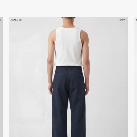
%
SOLDES
-30%