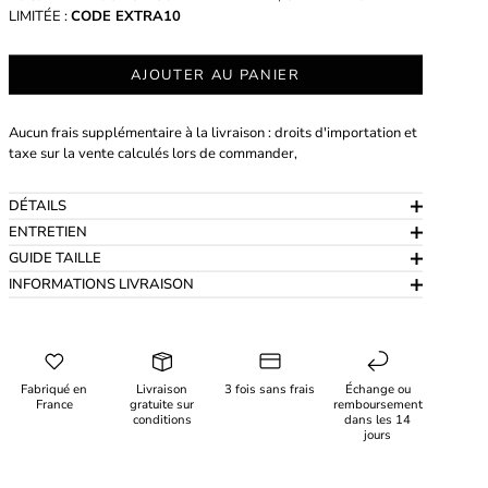
LIMITÉE :
CODE EXTRA10
AJOUTER AU PANIER
Aucun frais supplémentaire à la livraison : droits d'importation et
taxe sur la vente calculés lors de commander,
DÉTAILS
ENTRETIEN
GUIDE TAILLE
INFORMATIONS LIVRAISON
Fabriqué en
Livraison
3 fois sans frais
Échange ou
France
gratuite sur
remboursement
conditions
dans les 14
jours