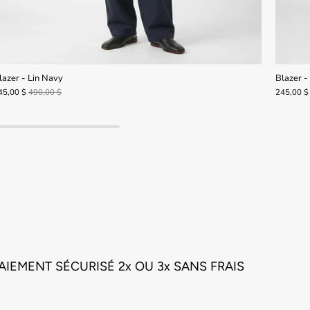
lazer - Lin Navy
Blazer - 
45,00 $
490,00 $
245,00 $
AIEMENT SÉCURISÉ 2x OU 3x SANS FRAIS