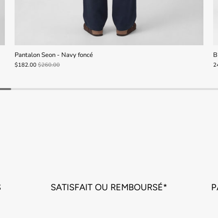
Pantalon Seon - Navy foncé
B
$182.00
$260.00
2
S
SATISFAIT OU REMBOURSÉ*
P