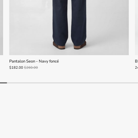
Pantalon Seon - Navy foncé
B
$182.00
$260.00
2