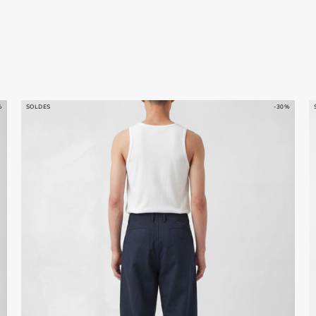
%
SOLDES
-30%