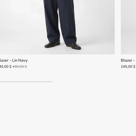
lazer - Lin Navy
Blazer - 
45,00 $
490,00 $
245,00 $