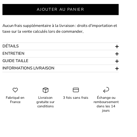
AJOUTER AU PANIER
Aucun frais supplémentaire à la livraison : droits d'importation et
taxe sur la vente calculés lors de commander,
DÉTAILS
ENTRETIEN
GUIDE TAILLE
INFORMATIONS LIVRAISON
Fabriqué en
Livraison
3 fois sans frais
Échange ou
France
gratuite sur
remboursement
conditions
dans les 14
jours