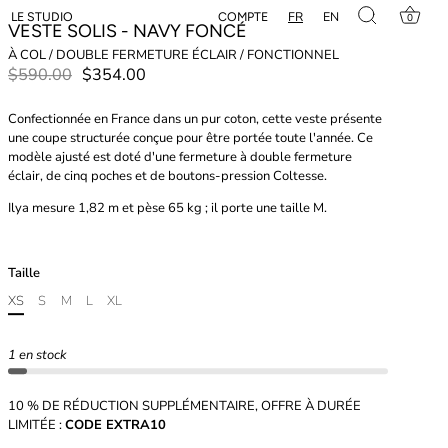
FR
EN
COMPTE
LE STUDIO
0
VESTE SOLIS - NAVY FONCÉ
À COL / DOUBLE FERMETURE ÉCLAIR / FONCTIONNEL
$590.00
$354.00
Confectionnée en France dans un pur coton, cette veste présente
une coupe structurée conçue pour être portée toute l'année. Ce
modèle ajusté est doté d'une fermeture à double fermeture
éclair, de cinq poches et de boutons-pression Coltesse.
Ilya mesure 1,82 m et pèse 65 kg ; il porte une taille M.
Taille
XS
S
M
L
XL
1 en stock
10 % DE RÉDUCTION SUPPLÉMENTAIRE, OFFRE À DURÉE
LIMITÉE :
CODE EXTRA10