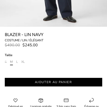
BLAZER - LIN NAVY
COSTUME / LIN / ÉLÉGANT
$490.00
$245.00
Taille
S
M
L
XL
AJOUTER AU PANIER
Fabriqué en
Livraison gratuite
3 fois sans frais
Échange ou