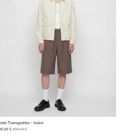
este Trainspotter - Ivoire
45,00 $
490,00 $