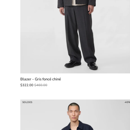
Blazer - Gris foncé chiné
$322.00
$460.00
SOLDES
-40