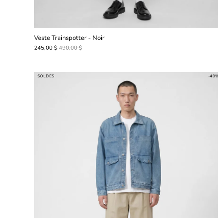
Veste Trainspotter - Noir
245,00 $
490,00 $
SOLDES
-40