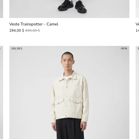
Veste Trainspotter - Camel
V
294,00 $
490,00 $
1
%
SOLDES
-50%