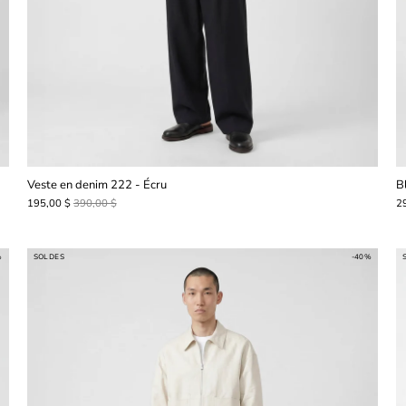
Veste en denim 222 - Écru
Bl
195,00 $
390,00 $
2
%
SOLDES
-40%