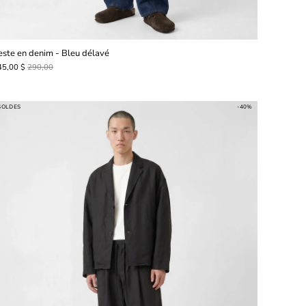
este en denim - Bleu délavé
45,00 $
290,00
SOLDES
-40%