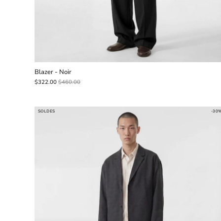
Blazer - Noir
$322.00
$460.00
SOLDES
-30