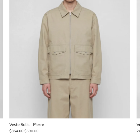
Veste Solis - Pierre
V
$354.00
$590.00
2