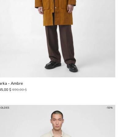
arka - Ambre
45,00 $
690,00 $
SOLDES
-50%