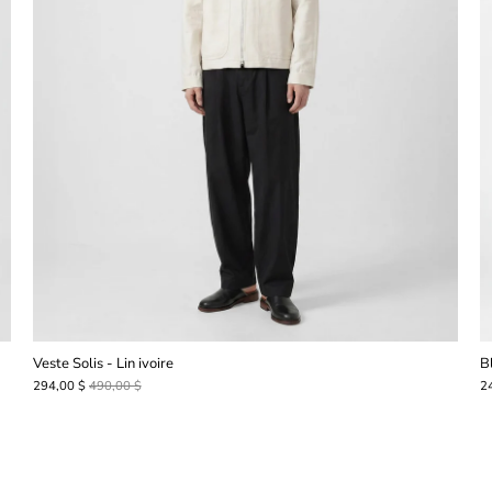
Veste Solis - Lin ivoire
B
294,00 $
490,00 $
2