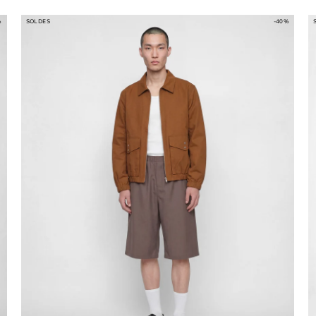
%
SOLDES
-40%