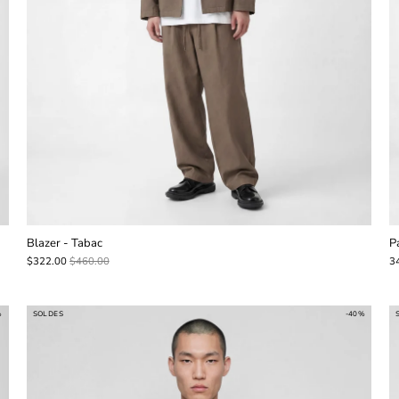
Blazer - Tabac
P
$322.00
$460.00
3
%
SOLDES
-40%