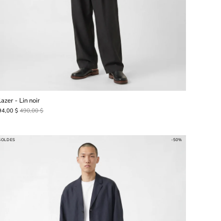
azer - Lin noir
94,00 $
490,00 $
SOLDES
-50%