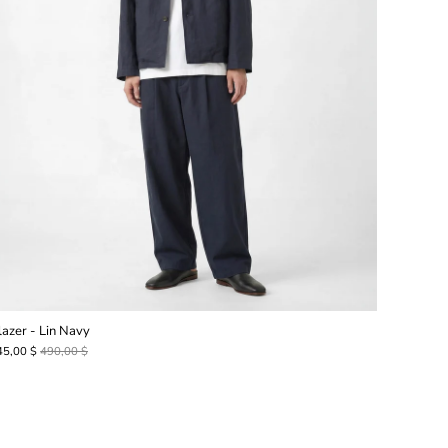
lazer - Lin Navy
45,00 $
490,00 $