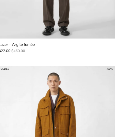
lazer - Argile fumée
322.00
$460.00
SOLDES
-50%