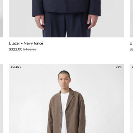
Blazer - Navy foncé
B
$322.00
$460.00
$
%
SOLDES
-30%