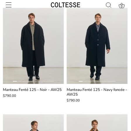
Skip
0
to
content
Manteau Fenté 125 - Noir - AW25
Manteau Fenté 125 - Navy foncée -
AW25
$790.00
$790.00