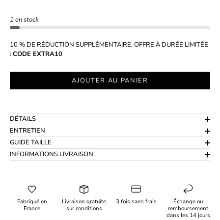
1 en stock
10 % DE RÉDUCTION SUPPLÉMENTAIRE, OFFRE À DURÉE LIMITÉE
:
CODE EXTRA10
AJOUTER AU PANIER
DÉTAILS
ENTRETIEN
GUIDE TAILLE
INFORMATIONS LIVRAISON
Fabriqué en
Livraison gratuite
3 fois sans frais
Échange ou
France
sur conditions
remboursement
dans les 14 jours