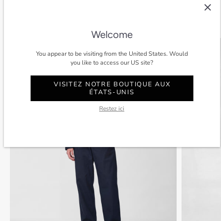
Voir tout
Welcome
SOLDES
-40%
SOLDES
You appear to be visiting from the United States. Would
you like to access our US site?
VISITEZ NOTRE BOUTIQUE AUX
ÉTATS-UNIS
Restez ici