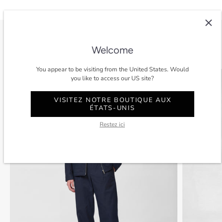
Welcome
Voir tout
You appear to be visiting from the United States. Would
SOLDES
-40%
SOLDES
you like to access our US site?
VISITEZ NOTRE BOUTIQUE AUX
ÉTATS-UNIS
Restez ici