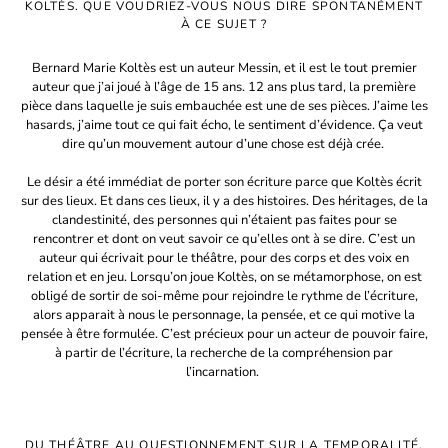
KOLTÈS. QUE VOUDRIEZ-VOUS NOUS DIRE SPONTANÉMENT
À CE SUJET ?
Bernard Marie Koltès est un auteur Messin, et il est le tout premier
auteur que j’ai joué à l’âge de 15 ans. 12 ans plus tard, la première
pièce dans laquelle je suis embauchée est une de ses pièces. J’aime les
hasards, j’aime tout ce qui fait écho, le sentiment d’évidence. Ça veut
dire qu’un mouvement autour d’une chose est déjà crée.
Le désir a été immédiat de porter son écriture parce que Koltès écrit
sur des lieux. Et dans ces lieux, il y a des histoires. Des héritages, de la
clandestinité, des personnes qui n’étaient pas faites pour se
rencontrer et dont on veut savoir ce qu’elles ont à se dire. C’est un
auteur qui écrivait pour le théâtre, pour des corps et des voix en
relation et en jeu. Lorsqu’on joue Koltès, on se métamorphose, on est
obligé de sortir de soi-même pour rejoindre le rythme de l’écriture,
alors apparait à nous le personnage, la pensée, et ce qui motive la
pensée à être formulée. C’est précieux pour un acteur de pouvoir faire,
à partir de l’écriture, la recherche de la compréhension par
l’incarnation.
DU THÉÂTRE AU QUESTIONNEMENT SUR LA TEMPORALITÉ,