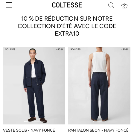
Skip
0
to
content
10 % DE RÉDUCTION SUR NOTRE
COLLECTION D'ÉTÉ AVEC LE CODE
EXTRA10
SOLDES
-40%
SOLDES
-30%
VESTE SOLIS - NAVY FONCÉ
PANTALON SEON - NAVY FONCÉ