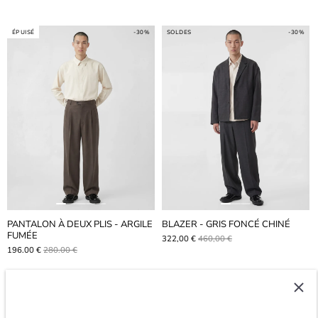
ÉPUISÉ
-30%
SOLDES
-30%
PANTALON À DEUX PLIS - ARGILE
BLAZER - GRIS FONCÉ CHINÉ
FUMÉE
322,00 €
460,00 €
196.00 €
280.00 €
SOLDES
-40%
SOLDES
-40%