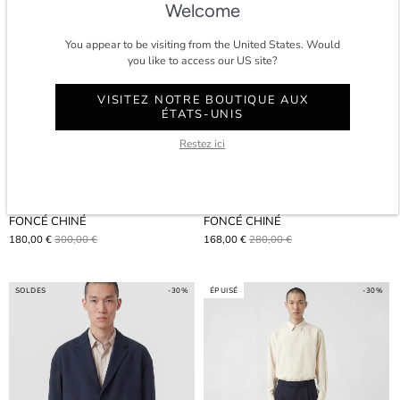
Welcome
You appear to be visiting from the United States. Would
you like to access our US site?
VISITEZ NOTRE BOUTIQUE AUX
ÉTATS-UNIS
Restez ici
PANTALON POCKET PLEAT - GRIS
PANTALON À DEUX PLIS - GRIS
FONCÉ CHINÉ
FONCÉ CHINÉ
180,00 €
300,00 €
168,00 €
280,00 €
SOLDES
-30%
ÉPUISÉ
-30%