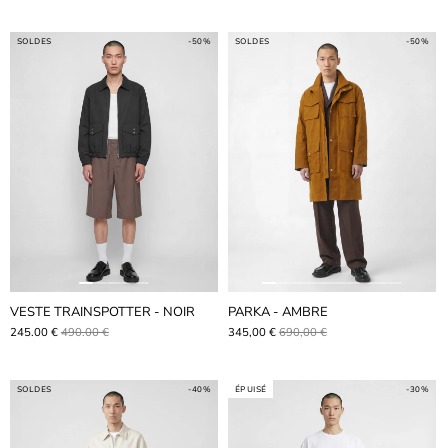
SOLDES
-50%
SOLDES
-50%
VESTE TRAINSPOTTER - NOIR
PARKA - AMBRE
245.00 €
490.00 €
345,00 €
690,00 €
SOLDES
-40%
ÉPUISÉ
-30%