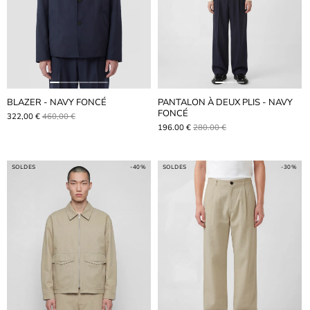
BLAZER - NAVY FONCÉ
PANTALON À DEUX PLIS - NAVY
FONCÉ
322,00 €
460,00 €
196.00 €
280.00 €
SOLDES
-40%
SOLDES
-30%