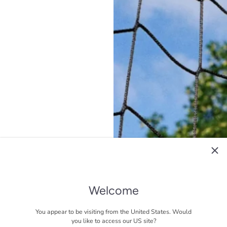
dacte de théâtre
Welcome
ue, son œuvre dépeint la
You appear to be visiting from the United States. Would
you like to access our US site?