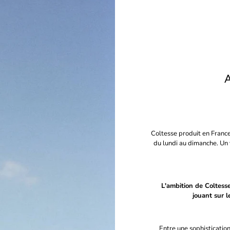
Coltesse produit en France
du lundi au dimanche. Un 
L'ambition de Coltesse 
jouant sur l
Entre une sophisticatio