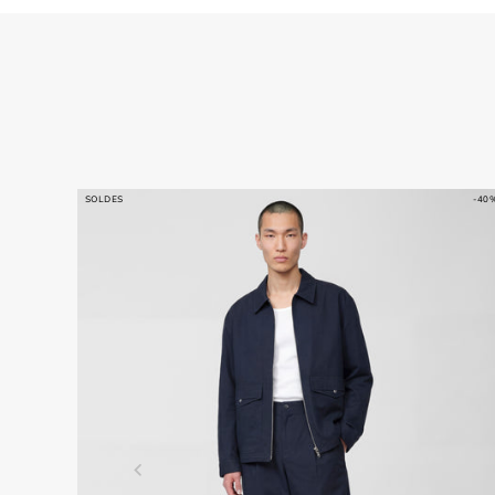
SOLDES
-40