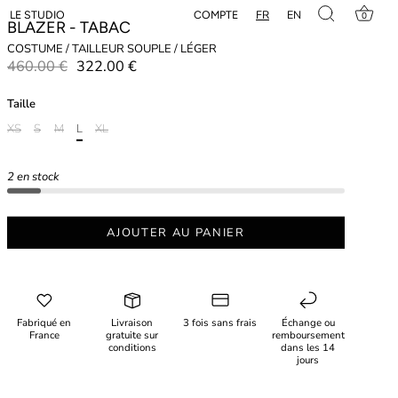
FR
EN
COMPTE
LE STUDIO
0
BLAZER - TABAC
COSTUME / TAILLEUR SOUPLE / LÉGER
460.00 €
322.00 €
Taille
XS
S
M
L
XL
2 en stock
AJOUTER AU PANIER
Fabriqué en
Livraison
3 fois sans frais
Échange ou
France
gratuite sur
remboursement
conditions
dans les 14
jours