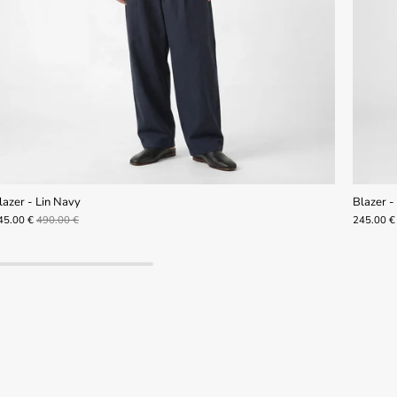
lazer - Lin Navy
Blazer - 
45.00 €
490.00 €
245.00 €