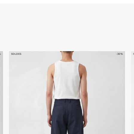
%
SOLDES
-30%