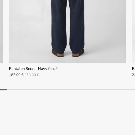
Pantalon Seon - Navy foncé
B
182.00 €
260.00 €
2