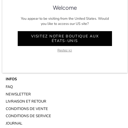
★★★★★ 4.8/5 étoiles sur
trustpilot.
Welcome
You appear to be visiting from the United States. Would
you like to access our US site?
CONTACT
VISITEZ NOTRE BOUTIQUE AUX
COMPTE
ÉTATS-UNIS
SERVICE CLIENT
Restez ici
WHATSAPP
RENDEZ-VOUS AU STUDIO
INFOS
FAQ
NEWSLETTER
LIVRAISON ET RETOUR
CONDITIONS DE VENTE
CONDITIONS DE SERVICE
JOURNAL