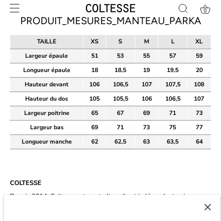
Skip
0
to
PRODUIT_MESURES_MANTEAU_PARKA
content
TAILLE
XS
S
M
L
XL
Largeur épaule
51
53
55
57
59
Longueur épaule
18
18,5
19
19,5
20
Hauteur devant
106
106,5
107
107,5
108
Hauteur du dos
105
105,5
106
106,5
107
Largeur poitrine
65
67
69
71
73
Largeur bas
69
71
73
75
77
Longueur manche
62
62,5
63
63,5
64
COLTESSE
Depuis 2014, Coltesse est un studio agile et indépendant qui
développe un vestiaire masculin intemporel et éco-conscient à Paris.