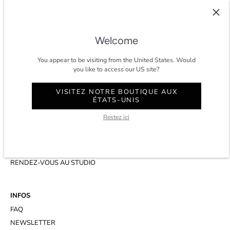
COLTESSE
Depuis 2014, Coltesse est un studio agile et indépendant qui
développe un vestiaire masculin intemporel et éco-conscient à Paris.
Welcome
★★★★★ 4.8/5 étoiles sur
trustpilot.
You appear to be visiting from the United States. Would
you like to access our US site?
VISITEZ NOTRE BOUTIQUE AUX
ÉTATS-UNIS
CONTACT
Restez ici
COMPTE
SERVICE CLIENT
WHATSAPP
RENDEZ-VOUS AU STUDIO
INFOS
FAQ
NEWSLETTER