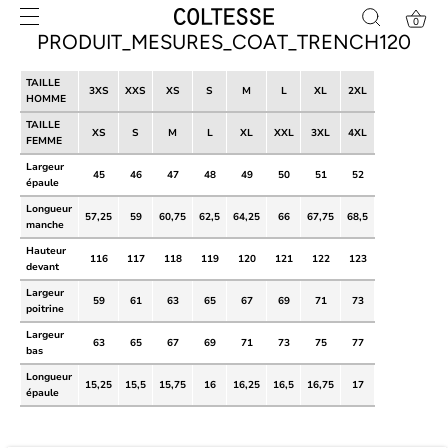
Skip
0
to
PRODUIT_MESURES_COAT_TRENCH120
content
TAILLE
3XS
XXS
XS
S
M
L
XL
2XL
HOMME
TAILLE
XS
S
M
L
XL
XXL
3XL
4XL
FEMME
Largeur
45
46
47
48
49
50
51
52
épaule
Longueur
57,25
59
60,75
62,5
64,25
66
67,75
68,5
manche
Hauteur
116
117
118
119
120
121
122
123
devant
Largeur
59
61
63
65
67
69
71
73
poitrine
Largeur
63
65
67
69
71
73
75
77
bas
Longueur
15,25
15,5
15,75
16
16,25
16,5
16,75
17
épaule