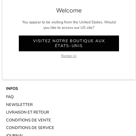
★★★★★ 4.8/5 étoiles sur
trustpilot.
Welcome
You appear to be visiting from the United States. Would
you like to access our US site?
CONTACT
VISITEZ NOTRE BOUTIQUE AUX
ÉTATS-UNIS
COMPTE
SERVICE CLIENT
Restez ici
WHATSAPP
RENDEZ-VOUS AU STUDIO
INFOS
FAQ
NEWSLETTER
LIVRAISON ET RETOUR
CONDITIONS DE VENTE
CONDITIONS DE SERVICE
JOURNAL