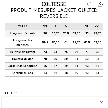
Skip
0
to
PRODUIT_MESURES_JACKET_QUILTED
content
REVERSIBLE
TAILLE
XS
S
M
L
XL
XXL
Longueur d'épaule
20
20,75
21,5
22,25
23
23,75
Longueur des
59,5
60,25
61
61,75
62,5
63,25
manches
Hauteur de l'avant
73
74
75
76
77
78
Hauteur du dos
78
79
80
81
82
83
Largeur de la poitrine
55
57
59
61
63
65
Largeur du bas
54
56
58
60
62
64
COLTESSE
Depuis 2014, Coltesse est un studio agile et indépendant qui
développe un vestiaire masculin intemporel et éco-conscient à Paris.