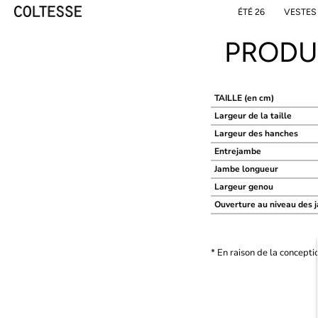
Skip
ÉTÉ 26
VESTES
to
content
PRODU
TAILLE (en cm)
Largeur de la taille
Largeur des hanches
Entrejambe
Jambe
longueur
Largeur genou
Ouverture au niveau des 
* En raison de la concepti