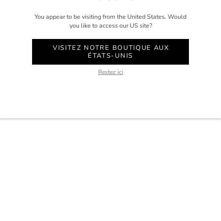
COMPTE
You appear to be visiting from the United States. Would
aris.
SERVICE CLIENT
you like to access our US site?
WHATSAPP
VISITEZ NOTRE BOUTIQUE AUX
RENDEZ-VOUS AU STUDIO
ÉTATS-UNIS
Restez ici