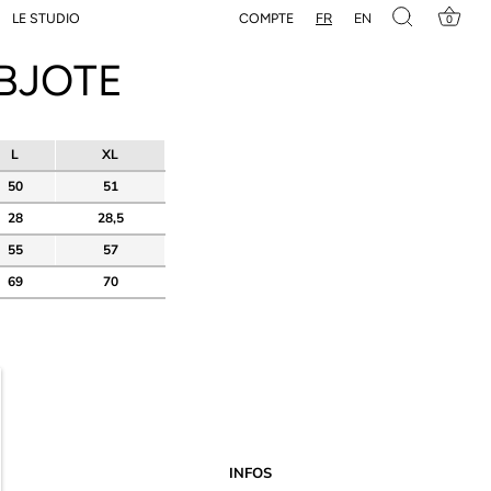
FR
EN
COMPTE
LE STUDIO
0
BJOTE
L
XL
50
51
28
28,5
55
57
69
70
INFOS