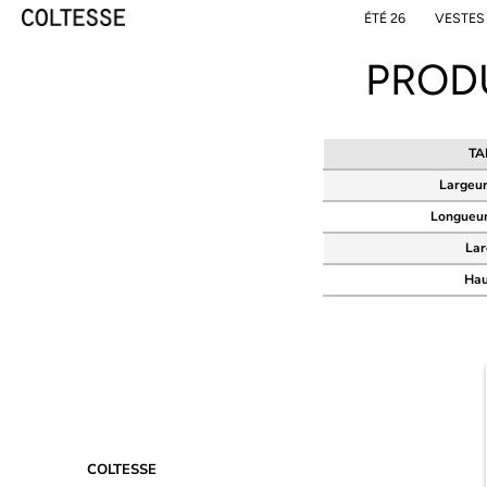
Skip
ÉTÉ 26
VESTES
to
content
PROD
TA
Largeur
Longueu
Lar
Hau
COLTESSE