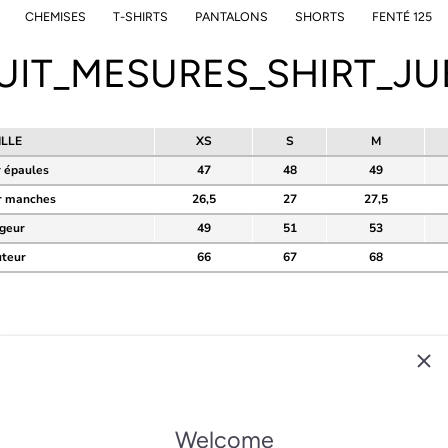
CHEMISES
T-SHIRTS
PANTALONS
SHORTS
FENTÉ 125
UIT_MESURES_SHIRT_JU
ILLE
XS
S
M
 épaules
47
48
49
r manches
26,5
27
27,5
geur
49
51
53
teur
66
67
68
CONTACT
Welcome