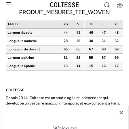
Skip
0
to
PRODUIT_MESURES_TEE_WOVEN
content
TAILLE
XS
S
M
L
XL
Largeur épaule
44
45
46
47
48
Longueur manche
28
29
30
31
32
Longueur du devant
65
66
67
68
69
Largeur poitrine
51
53
55
57
59
Longueur épaule
13
14
15
16
17
COLTESSE
Depuis 2014, Coltesse est un studio agile et indépendant qui
développe un vestiaire masculin intemporel et éco-conscient à Paris.
★★★★★ 4.8/5 étoiles sur
trustpilot.
Welcome