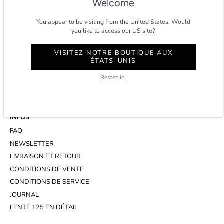
Welcome
You appear to be visiting from the United States. Would
you like to access our US site?
CONTACT
COMPTE
VISITEZ NOTRE BOUTIQUE AUX
SERVICE CLIENT
ÉTATS-UNIS
WHATSAPP
Restez ici
RENDEZ-VOUS AU STUDIO
INFOS
FAQ
NEWSLETTER
LIVRAISON ET RETOUR
CONDITIONS DE VENTE
CONDITIONS DE SERVICE
JOURNAL
FENTÉ 125 EN DÉTAIL