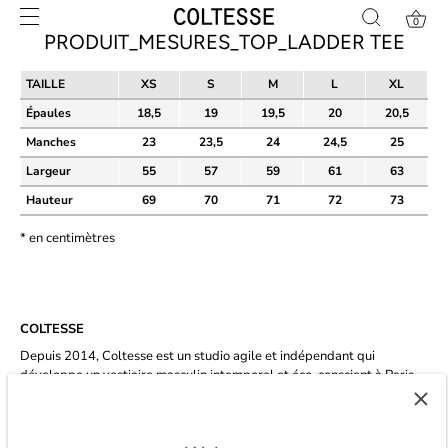
Skip
0
to
PRODUIT_MESURES_TOP_LADDER TEE
content
TAILLE
XS
S
M
L
XL
Épaules
18,5
19
19,5
20
20,5
Manches
23
23,5
24
24,5
25
Largeur
55
57
59
61
63
Hauteur
69
70
71
72
73
* en centimètres
COLTESSE
Depuis 2014, Coltesse est un studio agile et indépendant qui
développe un vestiaire masculin intemporel et éco-conscient à Paris.
★★★★★ 4.8/5 étoiles sur
trustpilot.