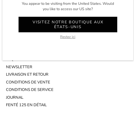
CONTACT
You appear to be visiting from the United States. Would
COMPTE
you like to access our US site?
SERVICE CLIENT
VISITEZ NOTRE BOUTIQUE AUX
WHATSAPP
ÉTATS-UNIS
RENDEZ-VOUS AU STUDIO
Restez ici
INFOS
FAQ
NEWSLETTER
LIVRAISON ET RETOUR
CONDITIONS DE VENTE
CONDITIONS DE SERVICE
JOURNAL
FENTÉ 125 EN DÉTAIL