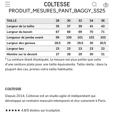
Skip
0
to
PRODUIT_MESURES_PANT_BAGGY_SS25
content
TAILLE
28
30
32
34
36
Largeur de la taille
35
37
39
41
43
Largeur du bassin
67
68
69
70
71
Longueur de jambe avant
99
100
101
102
103
Largeur des genoux
28,5
29
29,5
30
30,5
Largeur bas
23
23
23
23
23
Montée sur le devant
27
28
29
30
31
* La ceinture étant élastiquée, la mesure est plus petite que celle
d'une ceinture plate pour une taille équivalente. Taille réelle : dans la
plupart des cas, prenez votre taille habituelle.
COLTESSE
Depuis 2014, Coltesse est un studio agile et indépendant qui
développe un vestiaire masculin intemporel et éco-conscient à Paris.
★★★★★ 4.8/5 étoiles sur
trustpilot.