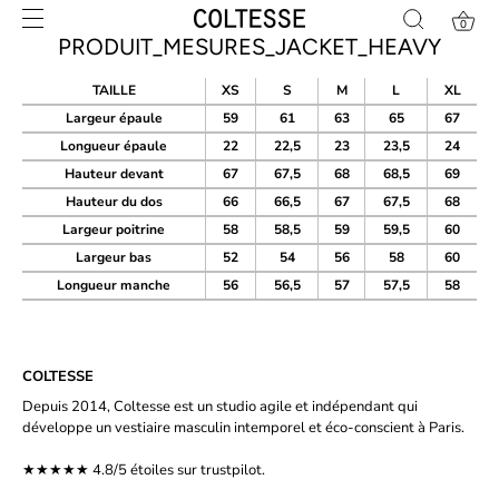
Skip
0
to
PRODUIT_MESURES_JACKET_HEAVY
content
TAILLE
XS
S
M
L
XL
Largeur épaule
59
61
63
65
67
Longueur épaule
22
22,5
23
23,5
24
Hauteur devant
67
67,5
68
68,5
69
Hauteur du dos
66
66,5
67
67,5
68
Largeur poitrine
58
58,5
59
59,5
60
Largeur bas
52
54
56
58
60
Longueur manche
56
56,5
57
57,5
58
COLTESSE
Depuis 2014, Coltesse est un studio agile et indépendant qui
développe un vestiaire masculin intemporel et éco-conscient à Paris.
★★★★★ 4.8/5 étoiles sur
trustpilot.