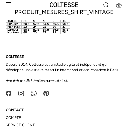
Skip
0
to
PRODUIT_MESURES_SHIRT_VINTAGE
content
TAILLE
XS
S
M
L
XL
Epaules
50,5
52,5
54,5
56,5
58,5
Manches
23
24
25
26
27
Largeur
50,5
52,5
54,5
56,5
58,5
Hauteur
68
70
72
74
76
COLTESSE
Depuis 2014, Coltesse est un studio agile et indépendant qui
développe un vestiaire masculin intemporel et éco-conscient à Paris.
★★★★★ 4.8/5 étoiles sur
trustpilot.
CONTACT
COMPTE
SERVICE CLIENT