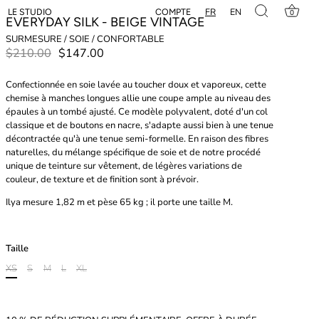
FR
EN
COMPTE
LE STUDIO
0
EVERYDAY SILK - BEIGE VINTAGE
SURMESURE / SOIE / CONFORTABLE
$210.00
$147.00
Confectionnée en soie lavée au toucher doux et vaporeux, cette
chemise à manches longues allie une coupe ample au niveau des
épaules à un tombé ajusté. Ce modèle polyvalent, doté d'un col
classique et de boutons en nacre, s'adapte aussi bien à une tenue
décontractée qu'à une tenue semi-formelle.
En raison des fibres
naturelles, du mélange spécifique de soie et de notre procédé
unique de teinture sur vêtement, de légères variations de
couleur, de texture et de finition sont à prévoir.
Ilya mesure 1,82 m et pèse 65 kg ; il porte une taille M.
Taille
XS
S
M
L
XL