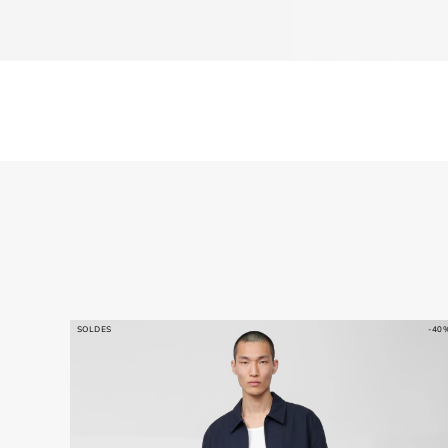
SOLDES
-40