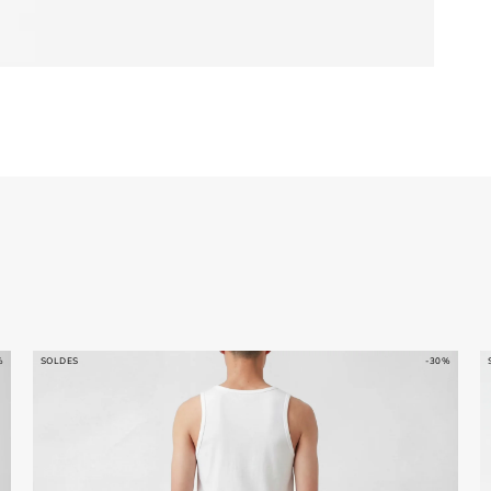
%
SOLDES
-30%