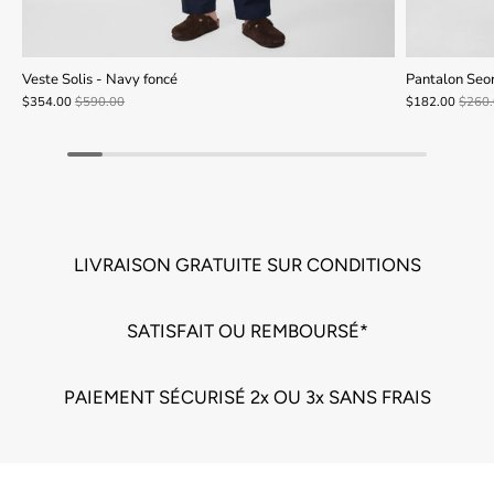
Veste Solis - Navy foncé
Pantalon Seo
$354.00
$590.00
$182.00
$260
LIVRAISON GRATUITE SUR CONDITIONS
SATISFAIT OU REMBOURSÉ*
PAIEMENT SÉCURISÉ 2x OU 3x SANS FRAIS