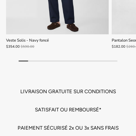
Veste Solis - Navy foncé
Pantalon Seo
$354.00
$590.00
$182.00
$260
LIVRAISON GRATUITE SUR CONDITIONS
SATISFAIT OU REMBOURSÉ*
PAIEMENT SÉCURISÉ 2x OU 3x SANS FRAIS