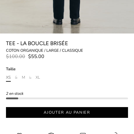
TEE - LA BOUCLE BRISÉE
COTON ORGANIQUE / LARGE / CLASSIQUE
$100.00
$55.00
Taille
XS
S
M
L
XL
2 en stock
AJOUTER AU PANIER