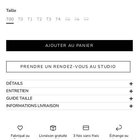
Taille
T00
T0
T1
T2
T3
T4
T5
T6
T7
AJOUTER AU PANIER
PRENDRE UN RENDEZ-VOUS AU STUDIO
DÉTAILS
ENTRETIEN
GUIDE TAILLE
INFORMATIONS LIVRAISON
Fabriqué au
Livraison gratuite
3 fois sans frais
Échange ou