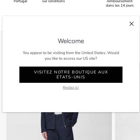
Portugal
sur conditions
remboursement
dans les 14 jours
Welcome
Voir tout
You appear to be visiting from the United States. Would
you like to access our US site?
SOLDES
-40%
SOLDES
VISITEZ NOTRE BOUTIQUE AUX
ÉTATS-UNIS
Restez ici