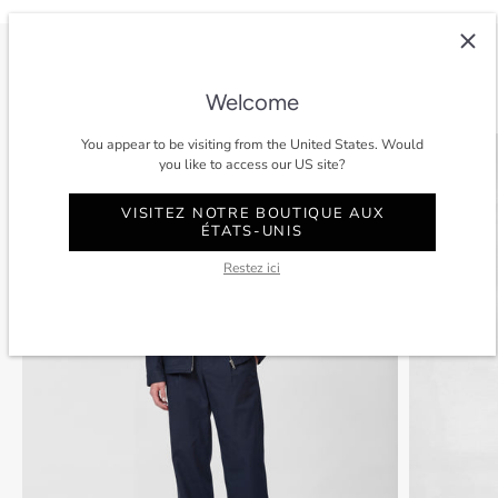
Voir tout
Welcome
You appear to be visiting from the United States. Would
SOLDES
-40%
SOLDES
you like to access our US site?
VISITEZ NOTRE BOUTIQUE AUX
ÉTATS-UNIS
Restez ici