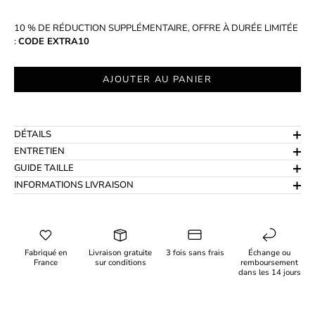
10 % DE RÉDUCTION SUPPLÉMENTAIRE, OFFRE À DURÉE LIMITÉE
:
CODE EXTRA10
AJOUTER AU PANIER
DÉTAILS
ENTRETIEN
GUIDE TAILLE
INFORMATIONS LIVRAISON
Fabriqué en
Livraison gratuite
3 fois sans frais
Échange ou
France
sur conditions
remboursement
dans les 14 jours