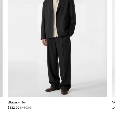
Blazer - Noir
V
$322.00
$460.00
1