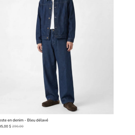
este en denim - Bleu délavé
45,00 $
290,00