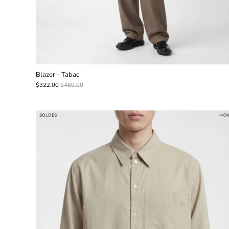
Blazer - Tabac
$322.00
$460.00
SOLDES
-40