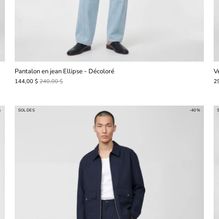
Pantalon en jean Ellipse - Décoloré
V
144,00 $
240,00 $
2
%
SOLDES
-40%