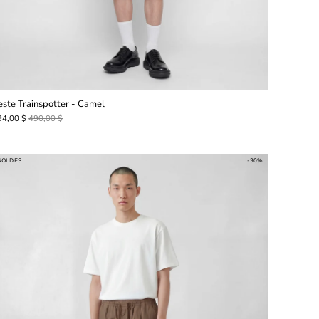
este Trainspotter - Camel
94,00 $
490,00 $
SOLDES
-30%