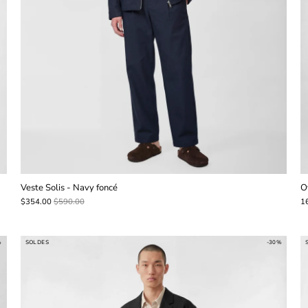
Veste Solis - Navy foncé
O
$354.00
$590.00
1
%
SOLDES
-30%