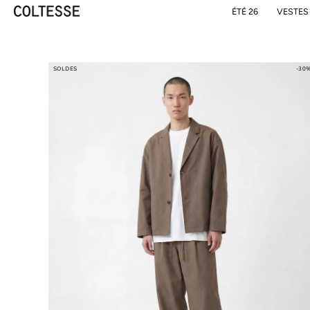
Skip
ÉTÉ 26
VESTES
to
content
SOLDES
-30