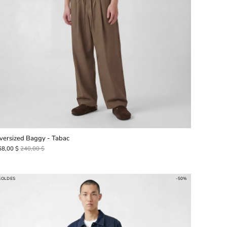
versized Baggy - Tabac
68,00 $
240,00 $
SOLDES
-50%