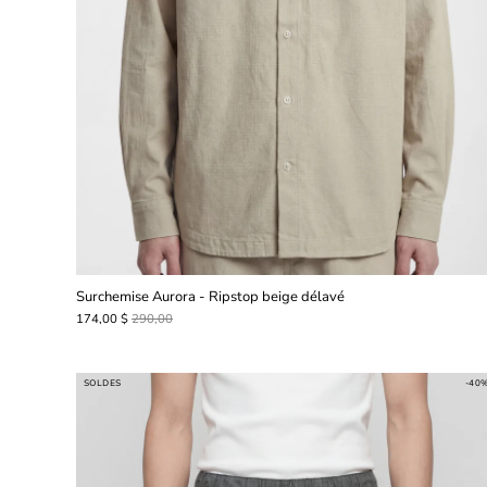
Surchemise Aurora - Ripstop beige délavé
174,00 $
290,00
SOLDES
-40