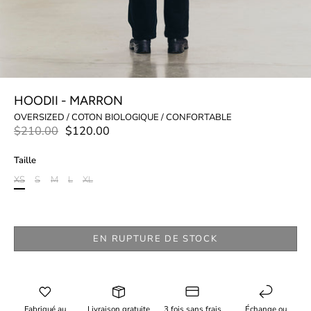
HOODII - MARRON
OVERSIZED / COTON BIOLOGIQUE / CONFORTABLE
$210.00
$120.00
Taille
XS
S
M
L
XL
EN RUPTURE DE STOCK
Fabriqué au
Livraison gratuite
3 fois sans frais
Échange ou