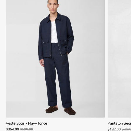
Veste Solis - Navy foncé
Pantalon Seo
$354.00
$590.00
$182.00
$260