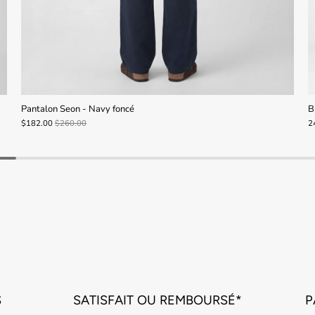
Pantalon Seon - Navy foncé
B
$182.00
$260.00
2
S
SATISFAIT OU REMBOURSÉ*
P