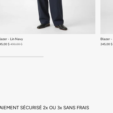
lazer - Lin Navy
Blazer - 
45,00 $
490,00 $
245,00 $
AIEMENT SÉCURISÉ 2x OU 3x SANS FRAIS