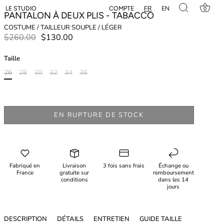
FR
EN
COMPTE
LE STUDIO
0
PANTALON À DEUX PLIS - TABACCO
COSTUME / TAILLEUR SOUPLE / LÉGER
$260.00
$130.00
Taille
26
28
30
32
34
36
EN RUPTURE DE STOCK
Fabriqué en
Livraison
3 fois sans frais
Échange ou
France
gratuite sur
remboursement
conditions
dans les 14
jours
DESCRIPTION
DÉTAILS
ENTRETIEN
GUIDE TAILLE