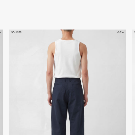
%
SOLDES
-30%